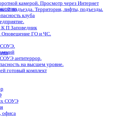
оротной камерой. Просмотр через Интернет
нсляции
. 2 подъезда. Территория, лифты, подъезды.
опасность клуба
редприятие.
 К П Заповедник
 Оповещение ГО и ЧС.
 СОУЭ.
едений
erto
 СОУЭ антитеррор.
асность на высшем уровне.
ей готовый комплект
ор
Э
иях СОУЭ
ля
, офиса