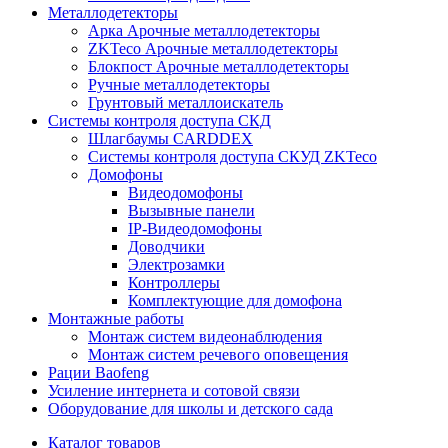
Металлодетекторы
Арка Арочные металлодетекторы
ZKTeco Арочные металлодетекторы
Блокпост Арочные металлодетекторы
Ручные металлодетекторы
Грунтовый металлоискатель
Системы контроля доступа СКД
Шлагбаумы CARDDEX
Системы контроля доступа СКУД ZKTeco
Домофоны
Видеодомофоны
Вызывные панели
IP-Видеодомофоны
Доводчики
Электрозамки
Контроллеры
Комплектующие для домофона
Монтажные работы
Монтаж систем видеонаблюдения
Монтаж систем речевого оповещения
Рации Baofeng
Усиление интернета и сотовой связи
Оборудование для школы и детского сада
Каталог товаров