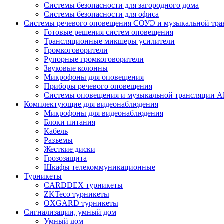
Системы безопасности для загородного дома
Системы безопасности для офиса
Системы речевого оповещения СОУЭ и музыкальной тра
Готовые решения систем оповещения
Трансляционные микшеры усилители
Громкоговорители
Рупорные громкоговорители
Звуковые колонны
Микрофоны для оповещения
Приборы речевого оповещения
Системы оповещения и музыкальной трансляции Al
Комплектующие для видеонаблюдения
Микрофоны для видеонаблюдения
Блоки питания
Кабель
Разъемы
Жесткие диски
Грозозащита
Шкафы телекоммуникационные
Турникеты
CARDDEX турникеты
ZKTeco турникеты
OXGARD турникеты
Сигнализации, умный дом
Умный дом