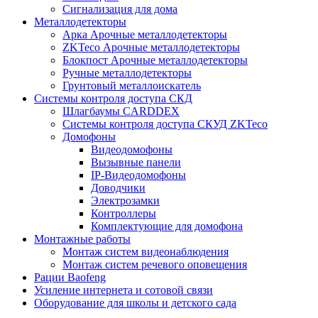
Сигнализация для дома
Металлодетекторы
Арка Арочные металлодетекторы
ZKTeco Арочные металлодетекторы
Блокпост Арочные металлодетекторы
Ручные металлодетекторы
Грунтовый металлоискатель
Системы контроля доступа СКД
Шлагбаумы CARDDEX
Системы контроля доступа СКУД ZKTeco
Домофоны
Видеодомофоны
Вызывные панели
IP-Видеодомофоны
Доводчики
Электрозамки
Контроллеры
Комплектующие для домофона
Монтажные работы
Монтаж систем видеонаблюдения
Монтаж систем речевого оповещения
Рации Baofeng
Усиление интернета и сотовой связи
Оборудование для школы и детского сада