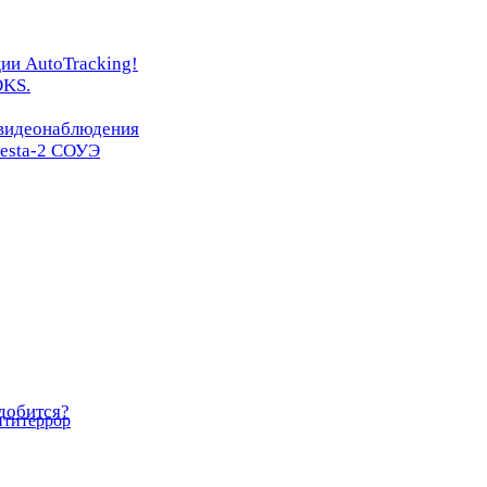
ии AutoTracking!
OKS.
 видеонаблюдения
resta-2 СОУЭ
добится?
нтитеррор