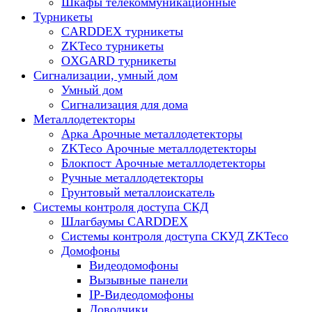
Шкафы телекоммуникационные
Турникеты
CARDDEX турникеты
ZKTeco турникеты
OXGARD турникеты
Сигнализации, умный дом
Умный дом
Сигнализация для дома
Металлодетекторы
Арка Арочные металлодетекторы
ZKTeco Арочные металлодетекторы
Блокпост Арочные металлодетекторы
Ручные металлодетекторы
Грунтовый металлоискатель
Системы контроля доступа СКД
Шлагбаумы CARDDEX
Системы контроля доступа СКУД ZKTeco
Домофоны
Видеодомофоны
Вызывные панели
IP-Видеодомофоны
Доводчики