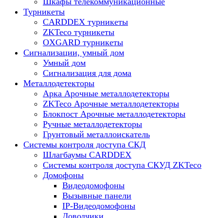
Шкафы телекоммуникационные
Турникеты
CARDDEX турникеты
ZKTeco турникеты
OXGARD турникеты
Сигнализации, умный дом
Умный дом
Сигнализация для дома
Металлодетекторы
Арка Арочные металлодетекторы
ZKTeco Арочные металлодетекторы
Блокпост Арочные металлодетекторы
Ручные металлодетекторы
Грунтовый металлоискатель
Системы контроля доступа СКД
Шлагбаумы CARDDEX
Системы контроля доступа СКУД ZKTeco
Домофоны
Видеодомофоны
Вызывные панели
IP-Видеодомофоны
Доводчики