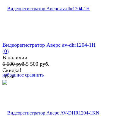
Видеорегистратор Аверс av-dhr1204-1H
(0)
В наличии
6 500 руб.
5 500 руб.
Скидка!
избранное
сравнить
-15%