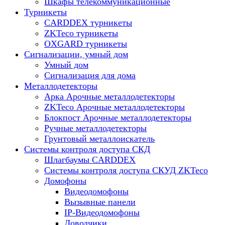
Шкафы телекоммуникационные
Турникеты
CARDDEX турникеты
ZKTeco турникеты
OXGARD турникеты
Сигнализации, умный дом
Умный дом
Сигнализация для дома
Металлодетекторы
Арка Арочные металлодетекторы
ZKTeco Арочные металлодетекторы
Блокпост Арочные металлодетекторы
Ручные металлодетекторы
Грунтовый металлоискатель
Системы контроля доступа СКД
Шлагбаумы CARDDEX
Системы контроля доступа СКУД ZKTeco
Домофоны
Видеодомофоны
Вызывные панели
IP-Видеодомофоны
Доводчики