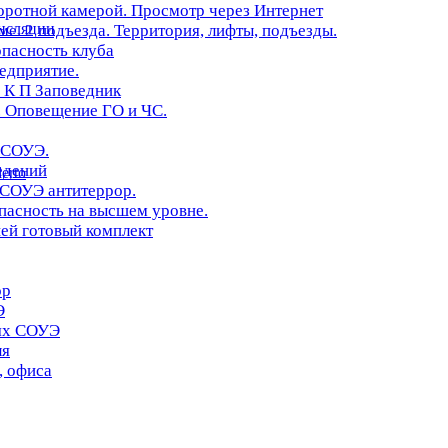
оротной камерой. Просмотр через Интернет
нсляции
. 2 подъезда. Территория, лифты, подъезды.
опасность клуба
редприятие.
 К П Заповедник
 Оповещение ГО и ЧС.
 СОУЭ.
едений
erto
 СОУЭ антитеррор.
асность на высшем уровне.
ей готовый комплект
ор
Э
иях СОУЭ
ля
, офиса