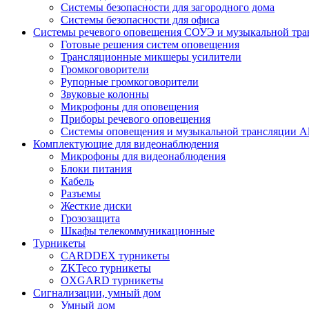
Системы безопасности для загородного дома
Системы безопасности для офиса
Системы речевого оповещения СОУЭ и музыкальной тра
Готовые решения систем оповещения
Трансляционные микшеры усилители
Громкоговорители
Рупорные громкоговорители
Звуковые колонны
Микрофоны для оповещения
Приборы речевого оповещения
Системы оповещения и музыкальной трансляции Al
Комплектующие для видеонаблюдения
Микрофоны для видеонаблюдения
Блоки питания
Кабель
Разъемы
Жесткие диски
Грозозащита
Шкафы телекоммуникационные
Турникеты
CARDDEX турникеты
ZKTeco турникеты
OXGARD турникеты
Сигнализации, умный дом
Умный дом