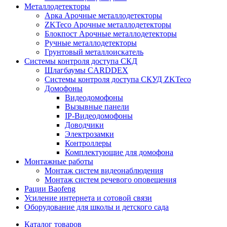
Металлодетекторы
Арка Арочные металлодетекторы
ZKTeco Арочные металлодетекторы
Блокпост Арочные металлодетекторы
Ручные металлодетекторы
Грунтовый металлоискатель
Системы контроля доступа СКД
Шлагбаумы CARDDEX
Системы контроля доступа СКУД ZKTeco
Домофоны
Видеодомофоны
Вызывные панели
IP-Видеодомофоны
Доводчики
Электрозамки
Контроллеры
Комплектующие для домофона
Монтажные работы
Монтаж систем видеонаблюдения
Монтаж систем речевого оповещения
Рации Baofeng
Усиление интернета и сотовой связи
Оборудование для школы и детского сада
Каталог товаров