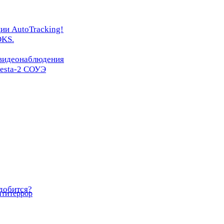
ии AutoTracking!
OKS.
 видеонаблюдения
resta-2 СОУЭ
добится?
нтитеррор