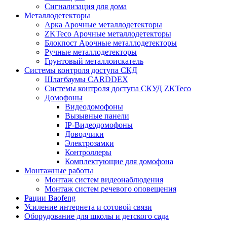
Сигнализация для дома
Металлодетекторы
Арка Арочные металлодетекторы
ZKTeco Арочные металлодетекторы
Блокпост Арочные металлодетекторы
Ручные металлодетекторы
Грунтовый металлоискатель
Системы контроля доступа СКД
Шлагбаумы CARDDEX
Системы контроля доступа СКУД ZKTeco
Домофоны
Видеодомофоны
Вызывные панели
IP-Видеодомофоны
Доводчики
Электрозамки
Контроллеры
Комплектующие для домофона
Монтажные работы
Монтаж систем видеонаблюдения
Монтаж систем речевого оповещения
Рации Baofeng
Усиление интернета и сотовой связи
Оборудование для школы и детского сада