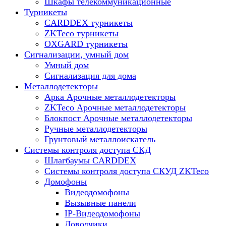
Шкафы телекоммуникационные
Турникеты
CARDDEX турникеты
ZKTeco турникеты
OXGARD турникеты
Сигнализации, умный дом
Умный дом
Сигнализация для дома
Металлодетекторы
Арка Арочные металлодетекторы
ZKTeco Арочные металлодетекторы
Блокпост Арочные металлодетекторы
Ручные металлодетекторы
Грунтовый металлоискатель
Системы контроля доступа СКД
Шлагбаумы CARDDEX
Системы контроля доступа СКУД ZKTeco
Домофоны
Видеодомофоны
Вызывные панели
IP-Видеодомофоны
Доводчики