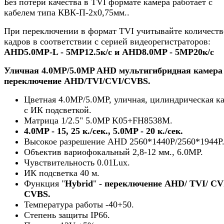
Без потери качества в TVI формате камера работает с
кабелем типа КВК-П-2х0,75мм..
При переключении в формат TVI учитывайте количеств
кадров в соответствии с серией видеорегистраторов:
AHD5.0MP-L - 5МР12.5к/с и AHD8.0MP - 5MP20к/с
Уличная 4.0MP/5.0MP AHD мультигибридная камера 
переключение AHD/TVI/CVI/CVBS.
Цветная 4.0MP/5.0MP, уличная, цилиндрическая к
с ИК подсветкой.
Матрица 1/2.5" 5.0MP K05+FH8538M.
4.0MP - 15, 25 к./сек., 5.0MP - 20 к./сек.
Высокое разрешение AHD 2560*1440P/2560*1944P
Объектив вариофокальный 2,8-12 мм., 6.0MP.
Чувствительность 0.01Lux.
ИК подсветка 40 м.
Функция "
Hybrid
"
- переключение
AHD/ TVI/ CV
CVBS.
Температура работы -40+50.
Cтепень защиты IP66.