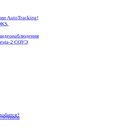
ии AutoTracking!
OKS.
 видеонаблюдения
resta-2 СОУЭ
добится?
нтитеррор