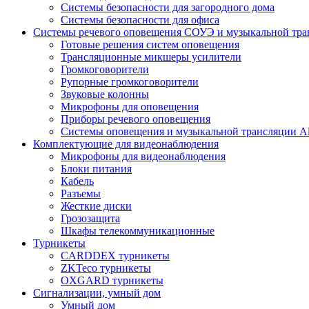
Системы безопасности для загородного дома
Системы безопасности для офиса
Системы речевого оповещения СОУЭ и музыкальной тра
Готовые решения систем оповещения
Трансляционные микшеры усилители
Громкоговорители
Рупорные громкоговорители
Звуковые колонны
Микрофоны для оповещения
Приборы речевого оповещения
Системы оповещения и музыкальной трансляции Al
Комплектующие для видеонаблюдения
Микрофоны для видеонаблюдения
Блоки питания
Кабель
Разъемы
Жесткие диски
Грозозащита
Шкафы телекоммуникационные
Турникеты
CARDDEX турникеты
ZKTeco турникеты
OXGARD турникеты
Сигнализации, умный дом
Умный дом