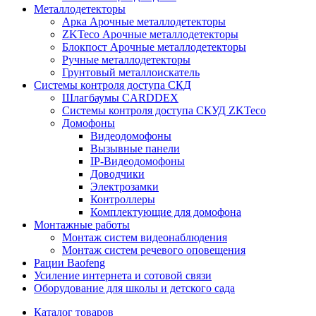
Металлодетекторы
Арка Арочные металлодетекторы
ZKTeco Арочные металлодетекторы
Блокпост Арочные металлодетекторы
Ручные металлодетекторы
Грунтовый металлоискатель
Системы контроля доступа СКД
Шлагбаумы CARDDEX
Системы контроля доступа СКУД ZKTeco
Домофоны
Видеодомофоны
Вызывные панели
IP-Видеодомофоны
Доводчики
Электрозамки
Контроллеры
Комплектующие для домофона
Монтажные работы
Монтаж систем видеонаблюдения
Монтаж систем речевого оповещения
Рации Baofeng
Усиление интернета и сотовой связи
Оборудование для школы и детского сада
Каталог товаров