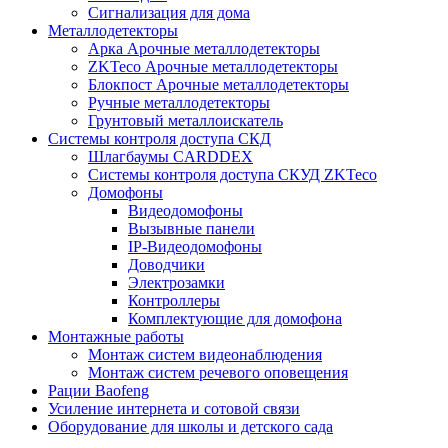
Сигнализация для дома
Металлодетекторы
Арка Арочные металлодетекторы
ZKTeco Арочные металлодетекторы
Блокпост Арочные металлодетекторы
Ручные металлодетекторы
Грунтовый металлоискатель
Системы контроля доступа СКД
Шлагбаумы CARDDEX
Системы контроля доступа СКУД ZKTeco
Домофоны
Видеодомофоны
Вызывные панели
IP-Видеодомофоны
Доводчики
Электрозамки
Контроллеры
Комплектующие для домофона
Монтажные работы
Монтаж систем видеонаблюдения
Монтаж систем речевого оповещения
Рации Baofeng
Усиление интернета и сотовой связи
Оборудование для школы и детского сада