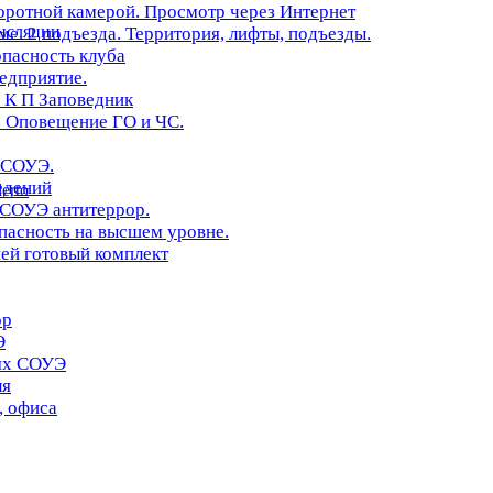
оротной камерой. Просмотр через Интернет
нсляции
. 2 подъезда. Территория, лифты, подъезды.
опасность клуба
редприятие.
 К П Заповедник
 Оповещение ГО и ЧС.
 СОУЭ.
едений
erto
 СОУЭ антитеррор.
асность на высшем уровне.
ей готовый комплект
ор
Э
иях СОУЭ
ля
, офиса