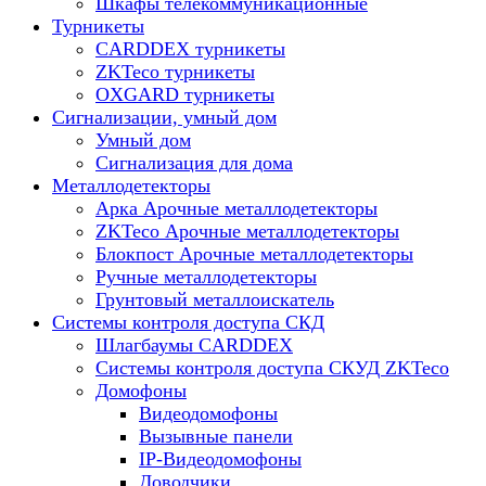
Шкафы телекоммуникационные
Турникеты
CARDDEX турникеты
ZKTeco турникеты
OXGARD турникеты
Сигнализации, умный дом
Умный дом
Сигнализация для дома
Металлодетекторы
Арка Арочные металлодетекторы
ZKTeco Арочные металлодетекторы
Блокпост Арочные металлодетекторы
Ручные металлодетекторы
Грунтовый металлоискатель
Системы контроля доступа СКД
Шлагбаумы CARDDEX
Системы контроля доступа СКУД ZKTeco
Домофоны
Видеодомофоны
Вызывные панели
IP-Видеодомофоны
Доводчики