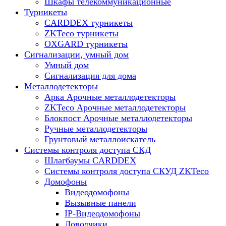
Шкафы телекоммуникационные
Турникеты
CARDDEX турникеты
ZKTeco турникеты
OXGARD турникеты
Сигнализации, умный дом
Умный дом
Сигнализация для дома
Металлодетекторы
Арка Арочные металлодетекторы
ZKTeco Арочные металлодетекторы
Блокпост Арочные металлодетекторы
Ручные металлодетекторы
Грунтовый металлоискатель
Системы контроля доступа СКД
Шлагбаумы CARDDEX
Системы контроля доступа СКУД ZKTeco
Домофоны
Видеодомофоны
Вызывные панели
IP-Видеодомофоны
Доводчики