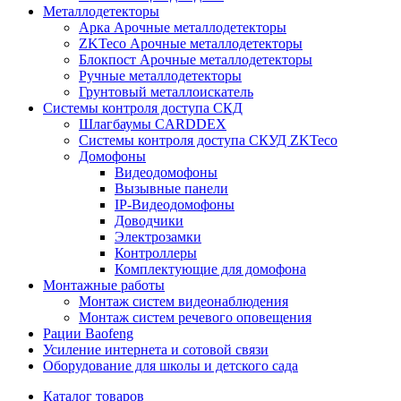
Металлодетекторы
Арка Арочные металлодетекторы
ZKTeco Арочные металлодетекторы
Блокпост Арочные металлодетекторы
Ручные металлодетекторы
Грунтовый металлоискатель
Системы контроля доступа СКД
Шлагбаумы CARDDEX
Системы контроля доступа СКУД ZKTeco
Домофоны
Видеодомофоны
Вызывные панели
IP-Видеодомофоны
Доводчики
Электрозамки
Контроллеры
Комплектующие для домофона
Монтажные работы
Монтаж систем видеонаблюдения
Монтаж систем речевого оповещения
Рации Baofeng
Усиление интернета и сотовой связи
Оборудование для школы и детского сада
Каталог товаров