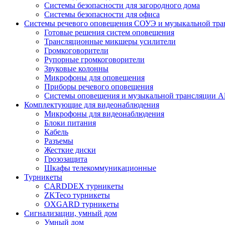
Системы безопасности для загородного дома
Системы безопасности для офиса
Системы речевого оповещения СОУЭ и музыкальной тра
Готовые решения систем оповещения
Трансляционные микшеры усилители
Громкоговорители
Рупорные громкоговорители
Звуковые колонны
Микрофоны для оповещения
Приборы речевого оповещения
Системы оповещения и музыкальной трансляции Al
Комплектующие для видеонаблюдения
Микрофоны для видеонаблюдения
Блоки питания
Кабель
Разъемы
Жесткие диски
Грозозащита
Шкафы телекоммуникационные
Турникеты
CARDDEX турникеты
ZKTeco турникеты
OXGARD турникеты
Сигнализации, умный дом
Умный дом