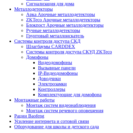
Сигнализация для дома
Металлодетекторы
Арка Арочные металлодетекторы
ZKTeco Арочные металлодетекторы
Блокпост Арочные металлодетекторы
Ручные металлодетекторы
Грунтовый металлоискатель
Системы контроля доступа СКД
Шлагбаумы CARDDEX
Системы контроля доступа СКУД ZKTeco
Домофоны
Видеодомофоны
Вызывные панели
IP-Видеодомофоны
Доводчики
Электрозамки
Контроллеры
Комплектующие для домофона
Монтажные работы
Монтаж систем видеонаблюдения
Монтаж систем речевого оповещения
Рации Baofeng
Усиление интернета и сотовой связи
Оборудование для школы и детского сада