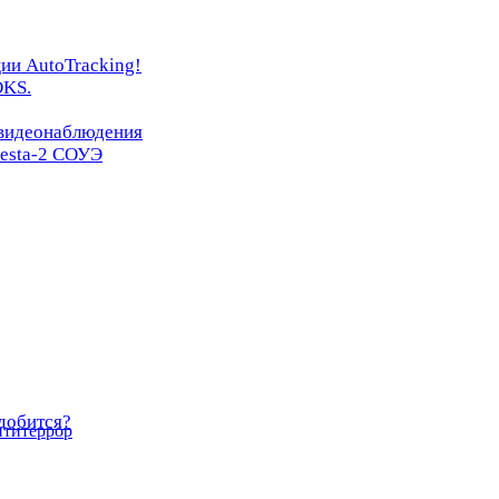
ии AutoTracking!
OKS.
 видеонаблюдения
resta-2 СОУЭ
добится?
нтитеррор