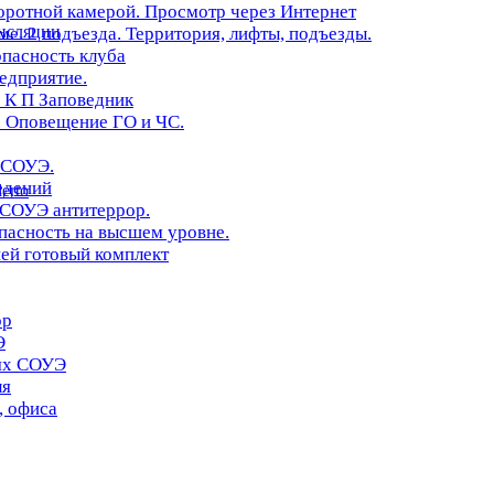
оротной камерой. Просмотр через Интернет
нсляции
. 2 подъезда. Территория, лифты, подъезды.
опасность клуба
редприятие.
 К П Заповедник
 Оповещение ГО и ЧС.
 СОУЭ.
едений
erto
 СОУЭ антитеррор.
асность на высшем уровне.
ей готовый комплект
ор
Э
иях СОУЭ
ля
, офиса