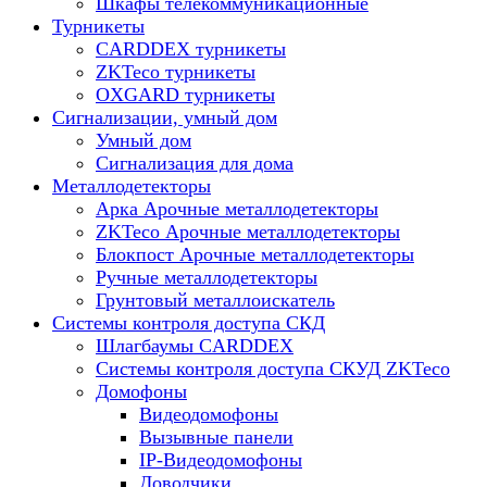
Шкафы телекоммуникационные
Турникеты
CARDDEX турникеты
ZKTeco турникеты
OXGARD турникеты
Сигнализации, умный дом
Умный дом
Сигнализация для дома
Металлодетекторы
Арка Арочные металлодетекторы
ZKTeco Арочные металлодетекторы
Блокпост Арочные металлодетекторы
Ручные металлодетекторы
Грунтовый металлоискатель
Системы контроля доступа СКД
Шлагбаумы CARDDEX
Системы контроля доступа СКУД ZKTeco
Домофоны
Видеодомофоны
Вызывные панели
IP-Видеодомофоны
Доводчики