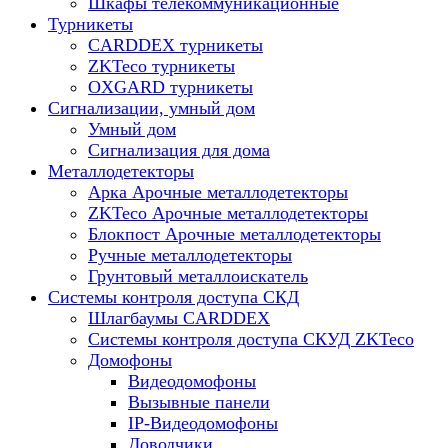
Шкафы телекоммуникационные
Турникеты
CARDDEX турникеты
ZKTeco турникеты
OXGARD турникеты
Сигнализации, умный дом
Умный дом
Сигнализация для дома
Металлодетекторы
Арка Арочные металлодетекторы
ZKTeco Арочные металлодетекторы
Блокпост Арочные металлодетекторы
Ручные металлодетекторы
Грунтовый металлоискатель
Системы контроля доступа СКД
Шлагбаумы CARDDEX
Системы контроля доступа СКУД ZKTeco
Домофоны
Видеодомофоны
Вызывные панели
IP-Видеодомофоны
Доводчики