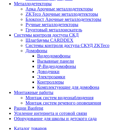
Металлодетекторы
Арка Арочные металлодетекторы
ZKTeco Арочные металлодетекторы
Блокпост Арочные металлодетекторы
Ручные металлодетекторы
Грунтовый металлоискатель
Системы контроля доступа СКД
Шлагбаумы CARDDEX
Системы контроля доступа СКУД ZKTeco
Домофоны
Видеодомофоны
Вызывные панели
IP-Видеодомофоны
Доводчики
Электрозамки
Контроллеры
Комплектующие для домофона
Монтажные работы
Монтаж систем видеонаблюдения
Монтаж систем речевого оповещения
Рации Baofeng
Усиление интернета и сотовой связи
Оборудование для школы и детского сада
Каталог товаров