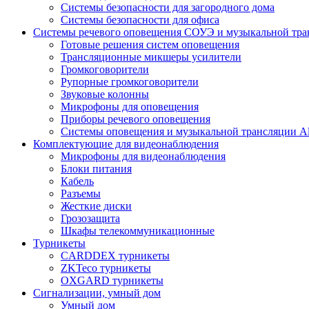
Системы безопасности для загородного дома
Системы безопасности для офиса
Системы речевого оповещения СОУЭ и музыкальной тра
Готовые решения систем оповещения
Трансляционные микшеры усилители
Громкоговорители
Рупорные громкоговорители
Звуковые колонны
Микрофоны для оповещения
Приборы речевого оповещения
Системы оповещения и музыкальной трансляции Al
Комплектующие для видеонаблюдения
Микрофоны для видеонаблюдения
Блоки питания
Кабель
Разъемы
Жесткие диски
Грозозащита
Шкафы телекоммуникационные
Турникеты
CARDDEX турникеты
ZKTeco турникеты
OXGARD турникеты
Сигнализации, умный дом
Умный дом