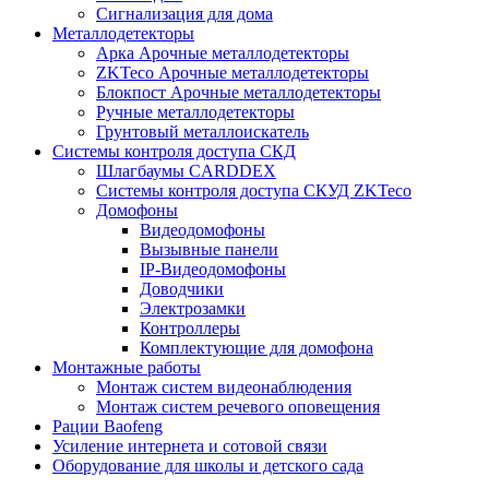
Сигнализация для дома
Металлодетекторы
Арка Арочные металлодетекторы
ZKTeco Арочные металлодетекторы
Блокпост Арочные металлодетекторы
Ручные металлодетекторы
Грунтовый металлоискатель
Системы контроля доступа СКД
Шлагбаумы CARDDEX
Системы контроля доступа СКУД ZKTeco
Домофоны
Видеодомофоны
Вызывные панели
IP-Видеодомофоны
Доводчики
Электрозамки
Контроллеры
Комплектующие для домофона
Монтажные работы
Монтаж систем видеонаблюдения
Монтаж систем речевого оповещения
Рации Baofeng
Усиление интернета и сотовой связи
Оборудование для школы и детского сада