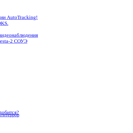
ии AutoTracking!
OKS.
 видеонаблюдения
resta-2 СОУЭ
добится?
нтитеррор