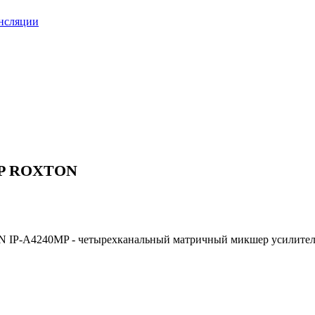
нсляции
MP ROXTON
P-A4240MP - четырехканальный матричный микшер усилител