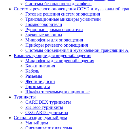
Системы безопасности для офиса
Системы речевого оповещения СОУЭ и музыкальной тра
Готовые решения систем оповещения
Трансляционные микшеры усилители
Громкоговорители
Рупорные громкоговорители
Звуковые колонны
Микрофоны для оповещения
Приборы речевого оповещения
Системы оповещения и музыкальной трансляции Al
Комплектующие для видеонаблюдения
Микрофоны для видеонаблюдения
Блоки питания
Кабель
Разъемы
Жесткие диски
Грозозащита
Шкафы телекоммуникационные
Турникеты
CARDDEX турникеты
ZKTeco турникеты
OXGARD турникеты
Сигнализации, умный дом
Умный дом
Сигнализация для дома