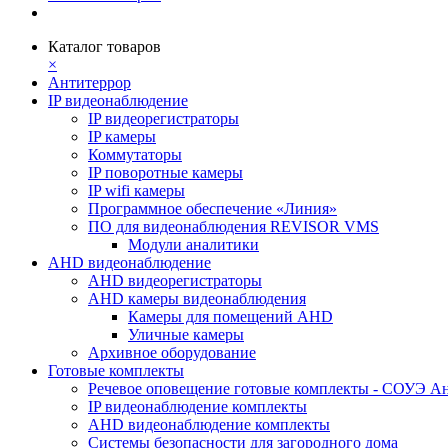
Каталог товаров
×
Антитеррор
IP видеонаблюдение
IP видеорегистраторы
IP камеры
Коммутаторы
IP поворотные камеры
IP wifi камеры
Программное обеспечение «Линия»
ПО для видеонаблюдения REVISOR VMS
Модули аналитики
AHD видеонаблюдение
AHD видеорегистраторы
AHD камеры видеонаблюдения
Камеры для помещений AHD
Уличные камеры
Архивное оборудование
Готовые комплекты
Речевое оповещение готовые комплекты - СОУЭ А
IP видеонаблюдение комплекты
AHD видеонаблюдение комплекты
Системы безопасности для загородного дома