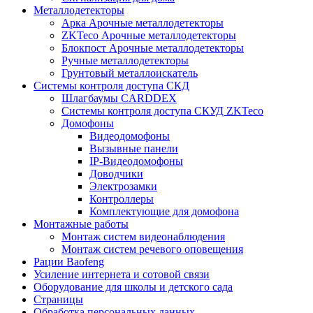
Металлодетекторы
Арка Арочные металлодетекторы
ZKTeco Арочные металлодетекторы
Блокпост Арочные металлодетекторы
Ручные металлодетекторы
Грунтовый металлоискатель
Системы контроля доступа СКД
Шлагбаумы CARDDEX
Системы контроля доступа СКУД ZKTeco
Домофоны
Видеодомофоны
Вызывные панели
IP-Видеодомофоны
Доводчики
Электрозамки
Контроллеры
Комплектующие для домофона
Монтажные работы
Монтаж систем видеонаблюдения
Монтаж систем речевого оповещения
Рации Baofeng
Усиление интернета и сотовой связи
Оборудование для школы и детского сада
Страницы
Обработка персональных данных