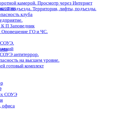
оротной камерой. Просмотр через Интернет
нсляции
. 2 подъезда. Территория, лифты, подъезды.
опасность клуба
редприятие.
 К П Заповедник
 Оповещение ГО и ЧС.
 СОУЭ.
едений
erto
 СОУЭ антитеррор.
асность на высшем уровне.
ей готовый комплект
ор
Э
иях СОУЭ
ля
, офиса