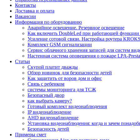
Контакты
Доставка и оплата
Вакансии
Информация по оборудованию
Аварийное освещение. Резервное освещение
Как включить DoubleLed при работающей функции 
Усиление сотовой связи. Настройка роутера KROKS
Комплект GSM сигнализации
Сервис облачного хранения записей для систем ви
Настенная система оповещения о пожаре LPA-Pres
Статьи
Скупой платит дважды
Обзор новинок для безопасности детей
Как защитить от воров дом и офис
Связь с ребенком
системы мониторинга для ТСЖ
Безопасный двор
как выбрать камеру?
Готовый комплект видеонаблюдения
IP видеонаблюдение
AHD видеонаблюдение
Установка видеонаблюдения: когда и зачем понадоб
Безопасность детей
Примеры смет