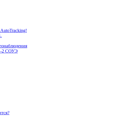
AutoTracking!
.
деонаблюдения
ta-2 СОУЭ
ится?