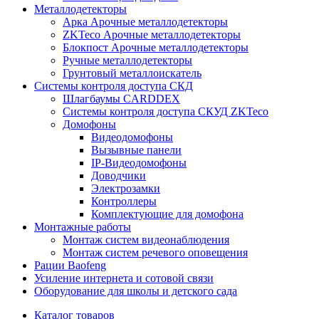
Металлодетекторы
Арка Арочные металлодетекторы
ZKTeco Арочные металлодетекторы
Блокпост Арочные металлодетекторы
Ручные металлодетекторы
Грунтовый металлоискатель
Системы контроля доступа СКД
Шлагбаумы CARDDEX
Системы контроля доступа СКУД ZKTeco
Домофоны
Видеодомофоны
Вызывные панели
IP-Видеодомофоны
Доводчики
Электрозамки
Контроллеры
Комплектующие для домофона
Монтажные работы
Монтаж систем видеонаблюдения
Монтаж систем речевого оповещения
Рации Baofeng
Усиление интернета и сотовой связи
Оборудование для школы и детского сада
Каталог товаров