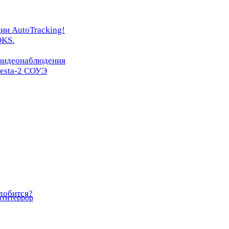
ии AutoTracking!
OKS.
 видеонаблюдения
resta-2 СОУЭ
добится?
нтитеррор