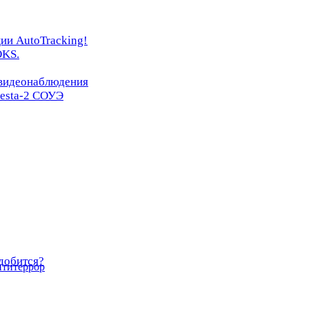
ии AutoTracking!
OKS.
 видеонаблюдения
resta-2 СОУЭ
добится?
нтитеррор