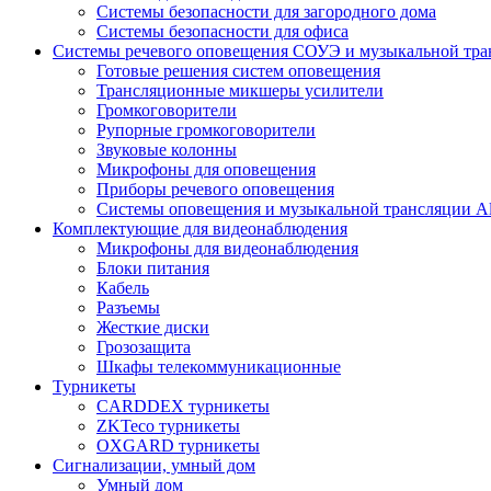
Системы безопасности для загородного дома
Системы безопасности для офиса
Системы речевого оповещения СОУЭ и музыкальной тра
Готовые решения систем оповещения
Трансляционные микшеры усилители
Громкоговорители
Рупорные громкоговорители
Звуковые колонны
Микрофоны для оповещения
Приборы речевого оповещения
Системы оповещения и музыкальной трансляции Al
Комплектующие для видеонаблюдения
Микрофоны для видеонаблюдения
Блоки питания
Кабель
Разъемы
Жесткие диски
Грозозащита
Шкафы телекоммуникационные
Турникеты
CARDDEX турникеты
ZKTeco турникеты
OXGARD турникеты
Сигнализации, умный дом
Умный дом