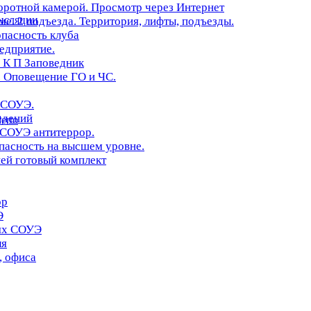
оротной камерой. Просмотр через Интернет
нсляции
. 2 подъезда. Территория, лифты, подъезды.
опасность клуба
редприятие.
 К П Заповедник
 Оповещение ГО и ЧС.
 СОУЭ.
едений
erto
 СОУЭ антитеррор.
асность на высшем уровне.
ей готовый комплект
ор
Э
иях СОУЭ
ля
, офиса