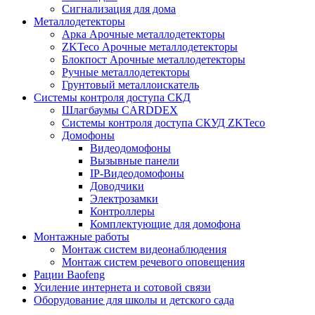
Сигнализация для дома
Металлодетекторы
Арка Арочные металлодетекторы
ZKTeco Арочные металлодетекторы
Блокпост Арочные металлодетекторы
Ручные металлодетекторы
Грунтовый металлоискатель
Системы контроля доступа СКД
Шлагбаумы CARDDEX
Системы контроля доступа СКУД ZKTeco
Домофоны
Видеодомофоны
Вызывные панели
IP-Видеодомофоны
Доводчики
Электрозамки
Контроллеры
Комплектующие для домофона
Монтажные работы
Монтаж систем видеонаблюдения
Монтаж систем речевого оповещения
Рации Baofeng
Усиление интернета и сотовой связи
Оборудование для школы и детского сада