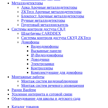
Металлодетекторы
Арка Арочные металлодетекторы
ZKTeco Арочные металлодетекторы
Блокпост Арочные металлодетекторы
Ручные металлодетекторы
Грунтовый металлоискатель
Системы контроля доступа СКД
Шлагбаумы CARDDEX
Системы контроля доступа СКУД ZKTeco
Домофоны
Видеодомофоны
Вызывные панели
IP-Видеодомофоны
Доводчики
Электрозамки
Контроллеры
Комплектующие для домофона
Монтажные работы
Монтаж систем видеонаблюдения
Монтаж систем речевого оповещения
Рации Baofeng
Усиление интернета и сотовой связи
Оборудование для школы и детского сада
Каталог товаров