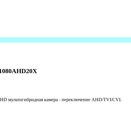
G1080AHD20X
D мультигибридная камера - переключение AHD/TVI/CVI.