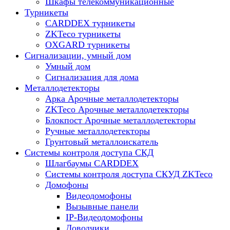
Шкафы телекоммуникационные
Турникеты
CARDDEX турникеты
ZKTeco турникеты
OXGARD турникеты
Сигнализации, умный дом
Умный дом
Сигнализация для дома
Металлодетекторы
Арка Арочные металлодетекторы
ZKTeco Арочные металлодетекторы
Блокпост Арочные металлодетекторы
Ручные металлодетекторы
Грунтовый металлоискатель
Системы контроля доступа СКД
Шлагбаумы CARDDEX
Системы контроля доступа СКУД ZKTeco
Домофоны
Видеодомофоны
Вызывные панели
IP-Видеодомофоны
Доводчики