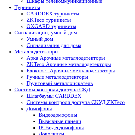
Шкафы телекоммуникационные
Турникеты
CARDDEX турникеты
ZKTeco турникеты
OXGARD турникеты
Сигнализации, умный дом
Умный дом
Сигнализация для дома
Металлодетекторы
Арка Арочные металлодетекторы
ZKTeco Арочные металлодетекторы
Блокпост Арочные металлодетекторы
Ручные металлодетекторы
Грунтовый металлоискатель
Системы контроля доступа СКД
Шлагбаумы CARDDEX
Системы контроля доступа СКУД ZKTeco
Домофоны
Видеодомофоны
Вызывные панели
IP-Видеодомофоны
Доводчики