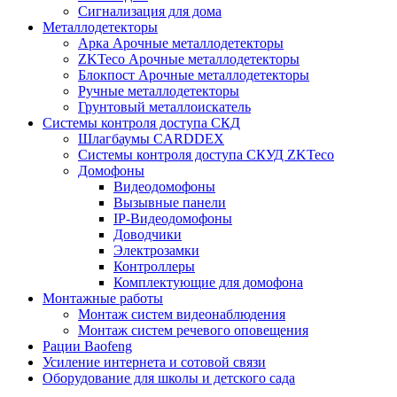
Сигнализация для дома
Металлодетекторы
Арка Арочные металлодетекторы
ZKTeco Арочные металлодетекторы
Блокпост Арочные металлодетекторы
Ручные металлодетекторы
Грунтовый металлоискатель
Системы контроля доступа СКД
Шлагбаумы CARDDEX
Системы контроля доступа СКУД ZKTeco
Домофоны
Видеодомофоны
Вызывные панели
IP-Видеодомофоны
Доводчики
Электрозамки
Контроллеры
Комплектующие для домофона
Монтажные работы
Монтаж систем видеонаблюдения
Монтаж систем речевого оповещения
Рации Baofeng
Усиление интернета и сотовой связи
Оборудование для школы и детского сада