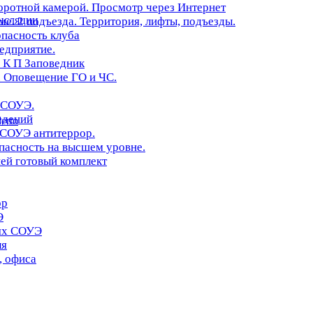
оротной камерой. Просмотр через Интернет
нсляции
. 2 подъезда. Территория, лифты, подъезды.
опасность клуба
редприятие.
 К П Заповедник
 Оповещение ГО и ЧС.
 СОУЭ.
едений
erto
 СОУЭ антитеррор.
асность на высшем уровне.
ей готовый комплект
ор
Э
иях СОУЭ
ля
, офиса