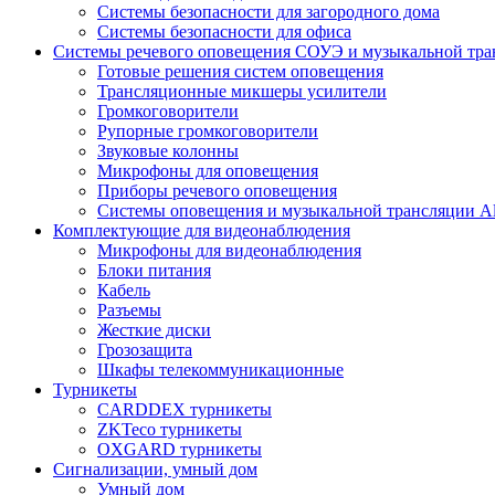
Системы безопасности для загородного дома
Системы безопасности для офиса
Системы речевого оповещения СОУЭ и музыкальной тра
Готовые решения систем оповещения
Трансляционные микшеры усилители
Громкоговорители
Рупорные громкоговорители
Звуковые колонны
Микрофоны для оповещения
Приборы речевого оповещения
Системы оповещения и музыкальной трансляции Al
Комплектующие для видеонаблюдения
Микрофоны для видеонаблюдения
Блоки питания
Кабель
Разъемы
Жесткие диски
Грозозащита
Шкафы телекоммуникационные
Турникеты
CARDDEX турникеты
ZKTeco турникеты
OXGARD турникеты
Сигнализации, умный дом
Умный дом