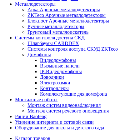
Металлодетекторы
Арка Арочные металлодетекторы
ZKTeco Арочные металлодетекторы
Блокпост Арочные металлодетекторы
Ручные металлодетекторы
Грунтовый металлоискатель
Системы контроля доступа СКД
Шлагбаумы CARDDEX
Системы контроля доступа СКУД ZKTeco
Домофоны
Видеодомофоны
Вызывные панели
IP-Видеодомофоны
Доводчики
Электрозамки
Контроллеры
Комплектующие для домофона
Монтажные работы
Монтаж систем видеонаблюдения
Монтаж систем речевого оповещения
Рации Baofeng
Усиление интернета и сотовой связи
Оборудование для школы и детского сада
Каталог товаров