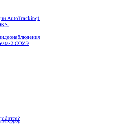
ии AutoTracking!
OKS.
 видеонаблюдения
resta-2 СОУЭ
добится?
нтитеррор