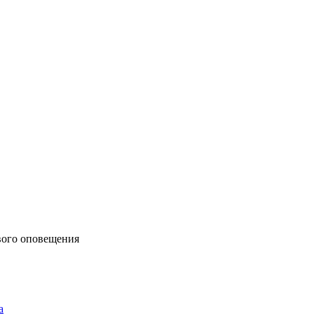
вого оповещения
а