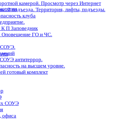
оротной камерой. Просмотр через Интернет
нсляции
. 2 подъезда. Территория, лифты, подъезды.
опасность клуба
редприятие.
 К П Заповедник
 Оповещение ГО и ЧС.
 СОУЭ.
едений
erto
 СОУЭ антитеррор.
асность на высшем уровне.
ей готовый комплект
ор
Э
иях СОУЭ
ля
, офиса