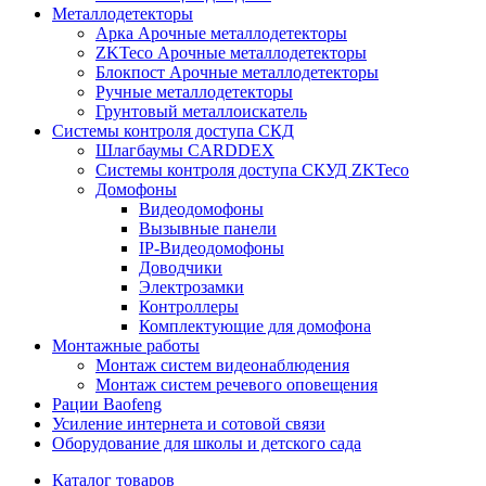
Металлодетекторы
Арка Арочные металлодетекторы
ZKTeco Арочные металлодетекторы
Блокпост Арочные металлодетекторы
Ручные металлодетекторы
Грунтовый металлоискатель
Системы контроля доступа СКД
Шлагбаумы CARDDEX
Системы контроля доступа СКУД ZKTeco
Домофоны
Видеодомофоны
Вызывные панели
IP-Видеодомофоны
Доводчики
Электрозамки
Контроллеры
Комплектующие для домофона
Монтажные работы
Монтаж систем видеонаблюдения
Монтаж систем речевого оповещения
Рации Baofeng
Усиление интернета и сотовой связи
Оборудование для школы и детского сада
Каталог товаров