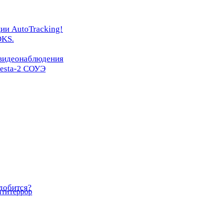
ии AutoTracking!
OKS.
 видеонаблюдения
resta-2 СОУЭ
добится?
нтитеррор