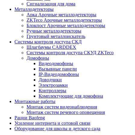
Сигнализация для дома
Металлодетекторы
Арка Арочные металлодетекторы
ZKTeco Арочные металлодетекторы
Блокпост Арочные металлодетекторы
Ручные металлодетекторы
Грунтовый металлоискатель
Системы контроля доступа СКД
Шлагбаумы CARDDEX
Системы контроля доступа СКУД ZKTeco
Домофоны
Видеодомофоны
Вызывные панели
IP-Видеодомофоны
Доводчики
Электрозамки
Контроллеры
Комплектующие для домофона
Монтажные работы
Монтаж систем видеонаблюдения
Монтаж систем речевого оповещения
Рации Baofeng
Усиление интернета и сотовой связи
Оборудование для школы и детского сада