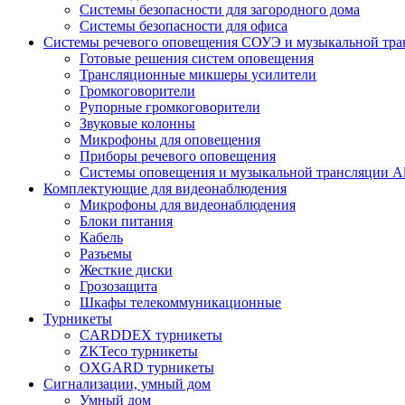
Системы безопасности для загородного дома
Системы безопасности для офиса
Системы речевого оповещения СОУЭ и музыкальной тра
Готовые решения систем оповещения
Трансляционные микшеры усилители
Громкоговорители
Рупорные громкоговорители
Звуковые колонны
Микрофоны для оповещения
Приборы речевого оповещения
Системы оповещения и музыкальной трансляции Al
Комплектующие для видеонаблюдения
Микрофоны для видеонаблюдения
Блоки питания
Кабель
Разъемы
Жесткие диски
Грозозащита
Шкафы телекоммуникационные
Турникеты
CARDDEX турникеты
ZKTeco турникеты
OXGARD турникеты
Сигнализации, умный дом
Умный дом