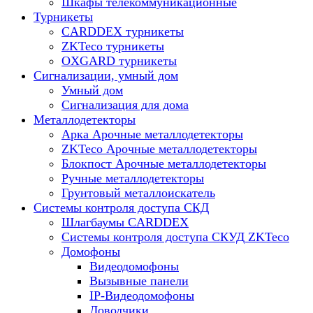
Шкафы телекоммуникационные
Турникеты
CARDDEX турникеты
ZKTeco турникеты
OXGARD турникеты
Сигнализации, умный дом
Умный дом
Сигнализация для дома
Металлодетекторы
Арка Арочные металлодетекторы
ZKTeco Арочные металлодетекторы
Блокпост Арочные металлодетекторы
Ручные металлодетекторы
Грунтовый металлоискатель
Системы контроля доступа СКД
Шлагбаумы CARDDEX
Системы контроля доступа СКУД ZKTeco
Домофоны
Видеодомофоны
Вызывные панели
IP-Видеодомофоны
Доводчики