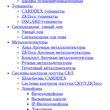
Шкафы телекоммуникационные
Турникеты
CARDDEX турникеты
ZKTeco турникеты
OXGARD турникеты
Сигнализации, умный дом
Умный дом
Сигнализация для дома
Металлодетекторы
Арка Арочные металлодетекторы
ZKTeco Арочные металлодетекторы
Блокпост Арочные металлодетекторы
Ручные металлодетекторы
Грунтовый металлоискатель
Системы контроля доступа СКД
Шлагбаумы CARDDEX
Системы контроля доступа СКУД ZKTeco
Домофоны
Видеодомофоны
Вызывные панели
IP-Видеодомофоны
Доводчики