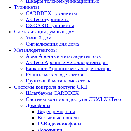
Шкафы телекоммуникационные
Турникеты
CARDDEX турникеты
ZKTeco турникеты
OXGARD турникеты
Сигнализации, умный дом
Умный дом
Сигнализация для дома
Металлодетекторы
Арка Арочные металлодетекторы
ZKTeco Арочные металлодетекторы
Блокпост Арочные металлодетекторы
Ручные металлодетекторы
Грунтовый металлоискатель
Системы контроля доступа СКД
Шлагбаумы CARDDEX
Системы контроля доступа СКУД ZKTeco
Домофоны
Видеодомофоны
Вызывные панели
IP-Видеодомофоны
Доводчики