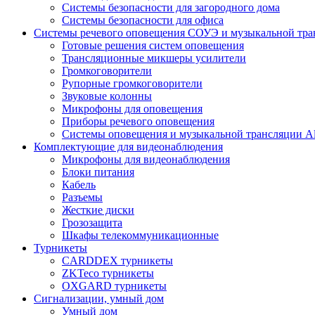
Системы безопасности для загородного дома
Системы безопасности для офиса
Системы речевого оповещения СОУЭ и музыкальной тра
Готовые решения систем оповещения
Трансляционные микшеры усилители
Громкоговорители
Рупорные громкоговорители
Звуковые колонны
Микрофоны для оповещения
Приборы речевого оповещения
Системы оповещения и музыкальной трансляции Al
Комплектующие для видеонаблюдения
Микрофоны для видеонаблюдения
Блоки питания
Кабель
Разъемы
Жесткие диски
Грозозащита
Шкафы телекоммуникационные
Турникеты
CARDDEX турникеты
ZKTeco турникеты
OXGARD турникеты
Сигнализации, умный дом
Умный дом