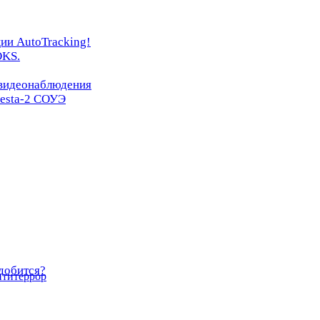
ии AutoTracking!
OKS.
 видеонаблюдения
resta-2 СОУЭ
добится?
нтитеррор