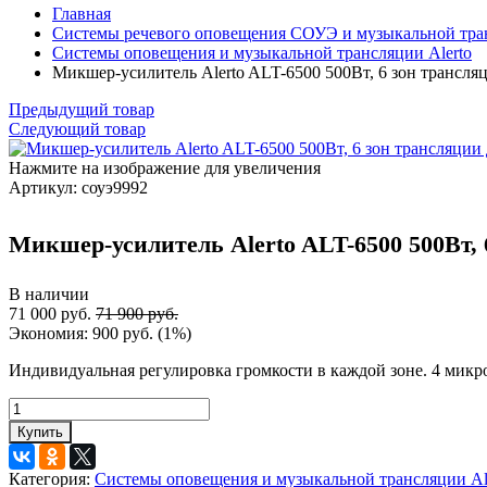
Главная
Системы речевого оповещения СОУЭ и музыкальной тра
Системы оповещения и музыкальной трансляции Alerto
Микшер-усилитель Alerto ALT-6500 500Вт, 6 зон трансл
Предыдущий товар
Следующий товар
Нажмите на изображение для увеличения
Артикул:
соуэ9992
Микшер-усилитель Alerto ALT-6500 500Вт,
В наличии
71 000 руб.
71 900 руб.
Экономия:
900 руб.
(
1%
)
Индивидуальная регулировка громкости в каждой зоне. 4 микр
Купить
Категория:
Системы оповещения и музыкальной трансляции Al