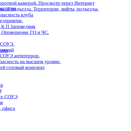
оротной камерой. Просмотр через Интернет
нсляции
. 2 подъезда. Территория, лифты, подъезды.
опасность клуба
редприятие.
 К П Заповедник
 Оповещение ГО и ЧС.
 СОУЭ.
едений
erto
 СОУЭ антитеррор.
асность на высшем уровне.
ей готовый комплект
ор
Э
иях СОУЭ
ля
, офиса