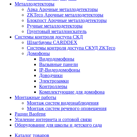
Металлодетекторы
Арка Арочные металлодетекторы
ZKTeco Арочные металлодетекторы
Блокпост Арочные металлодетекторы
Ручные металлодетекторы
Грунтовый металлоискатель
Системы контроля доступа СКД
Шлагбаумы CARDDEX
Системы контроля доступа СКУД ZKTeco
Домофоны
Видеодомофоны
Вызывные панели
IP-Видеодомофоны
Доводчики
Электрозамки
Контроллеры
Комплектующие для домофона
Монтажные работы
Монтаж систем видеонаблюдения
Монтаж систем речевого оповещения
Рации Baofeng
Усиление интернета и сотовой связи
Оборудование для школы и детского сада
Каталог товаров