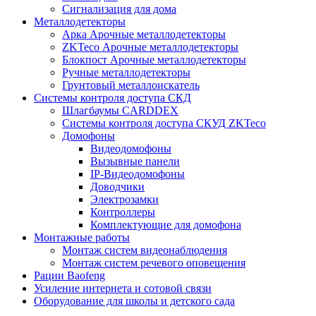
Сигнализация для дома
Металлодетекторы
Арка Арочные металлодетекторы
ZKTeco Арочные металлодетекторы
Блокпост Арочные металлодетекторы
Ручные металлодетекторы
Грунтовый металлоискатель
Системы контроля доступа СКД
Шлагбаумы CARDDEX
Системы контроля доступа СКУД ZKTeco
Домофоны
Видеодомофоны
Вызывные панели
IP-Видеодомофоны
Доводчики
Электрозамки
Контроллеры
Комплектующие для домофона
Монтажные работы
Монтаж систем видеонаблюдения
Монтаж систем речевого оповещения
Рации Baofeng
Усиление интернета и сотовой связи
Оборудование для школы и детского сада