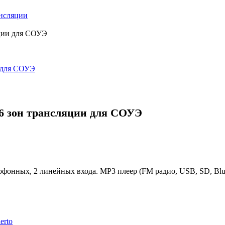
нсляции
яции для СОУЭ
 6 зон трансляции для СОУЭ
офонных, 2 линейных входа. МР3 плеер (FM радио, USB, SD, Blu
erto