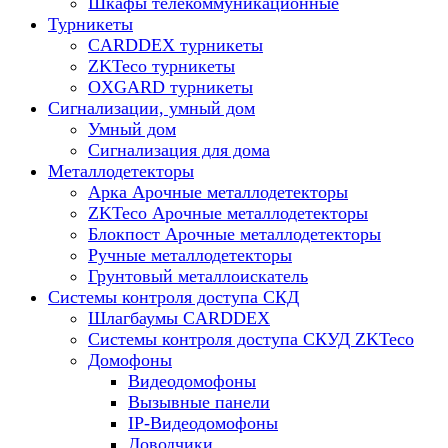
Шкафы телекоммуникационные
Турникеты
CARDDEX турникеты
ZKTeco турникеты
OXGARD турникеты
Сигнализации, умный дом
Умный дом
Сигнализация для дома
Металлодетекторы
Арка Арочные металлодетекторы
ZKTeco Арочные металлодетекторы
Блокпост Арочные металлодетекторы
Ручные металлодетекторы
Грунтовый металлоискатель
Системы контроля доступа СКД
Шлагбаумы CARDDEX
Системы контроля доступа СКУД ZKTeco
Домофоны
Видеодомофоны
Вызывные панели
IP-Видеодомофоны
Доводчики