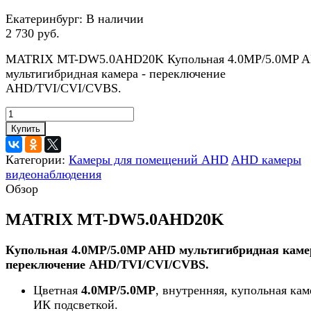
Екатеринбург:
В наличии
2 730 руб.
MATRIX MT-DW5.0AHD20K Купольная 4.0MP/5.0MP 
мультигибридная камера - переключение
AHD/TVI/CVI/CVBS.
Купить
Категории:
Камеры для помещений AHD
AHD камеры
видеонаблюдения
Обзор
MATRIX MT-DW5.0AHD20K
Купольная 4.0MP/5.0MP AHD мультигибридная камер
переключение AHD/TVI/CVI/CVBS.
Цветная
4.0MP/5.0MP
, внутренняя, купольная кам
ИК подсветкой.