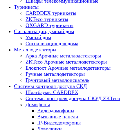
Шкафы телекоммуникационные
Турникеты
CARDDEX турникеты
ZKTeco турникеты
OXGARD турникеты
Сигнализации, умный дом
Умный дом
Сигнализация для дома
Металлодетекторы
Арка Арочные металлодетекторы
ZKTeco Арочные металлодетекторы
Блокпост Арочные металлодетекторы
Ручные металлодетекторы
Грунтовый металлоискатель
Системы контроля доступа СКД
Шлагбаумы CARDDEX
Системы контроля доступа СКУД ZKTeco
Домофоны
Видеодомофоны
Вызывные панели
IP-Видеодомофоны
Доводчики